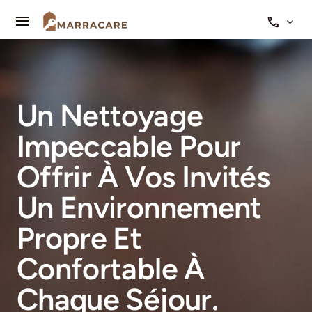
Skip
to
Toggle
content
Navigation
Qui sommes-nous
Nos services
Un Nettoyage
Impeccable Pour
Offrir À Vos Invités
Un Environnement
Propre Et
Confortable À
Chaque Séjour.